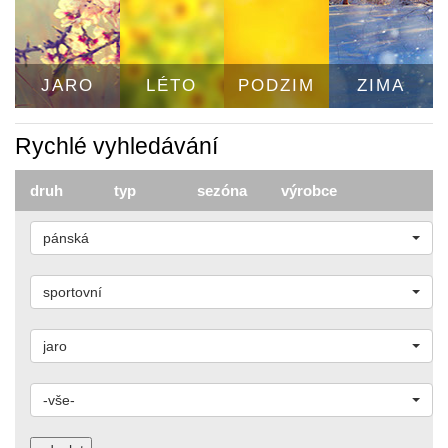
JARO
LÉTO
PODZIM
ZIMA
Rychlé vyhledávání
druh
typ
sezóna
výrobce
pánská
sportovní
jaro
-vše-