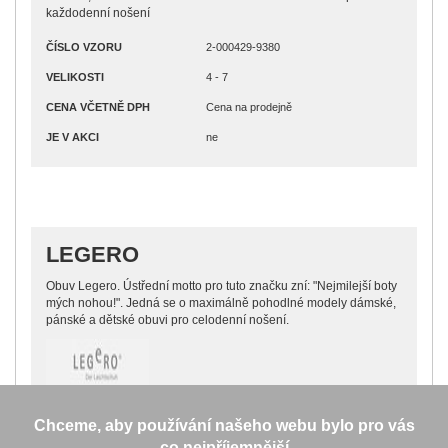
každodenní nošení
ČÍSLO VZORU
2-000429-9380
VELIKOSTI
4 - 7
CENA VČETNĚ DPH
Cena na prodejně
JE V AKCI
ne
LEGERO
Obuv Legero. Ústřední motto pro tuto značku zní: "Nejmilejší boty
mých nohou!". Jedná se o maximálně pohodlné modely dámské,
pánské a dětské obuvi pro celodenní nošení.
Chceme, aby používání našeho webu bylo pro vás
co nejpříjemnější