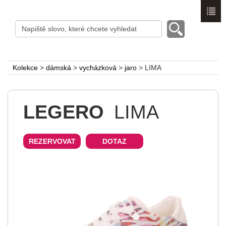
Menu
Kolekce
>
dámská
>
vycházková
>
jaro
>
LIMA
LEGERO
LIMA
REZERVOVAT
DOTAZ