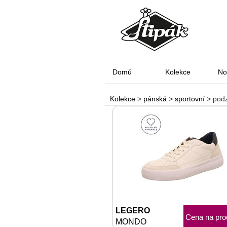
Domů
Kolekce
No
Kolekce
>
pánská
>
sportovní
>
pod
LEGERO
Cena na pro
MONDO