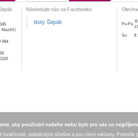
Štipák
Následujte nás na Facebooku
Otevíra
8
Boty Štipák
Po-Pá
045
13
 Meziříčí
So
8:
0 994
56
0320
me, aby používání našeho webu bylo pro vás co nejpříjem
unkčnosti, statistickým účelům a pro cílení reklamy. Potvrďte p