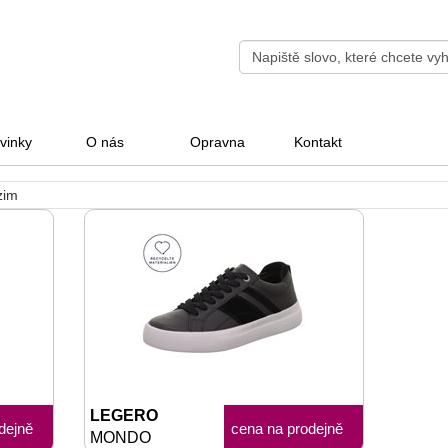
vinky
O nás
Opravna
Kontakt
zim
LEGERO
dejně
cena na prodejně
MONDO