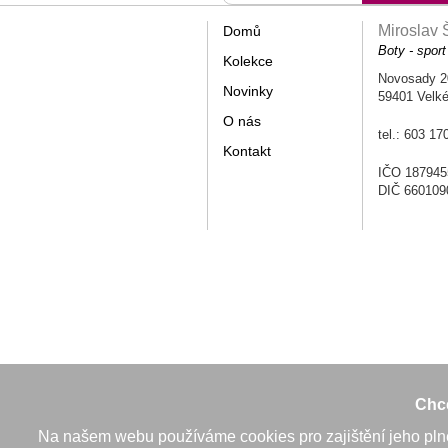
Miroslav 
Domů
Boty - sport
Kolekce
Novosady 2
Novinky
59401 Velké
O nás
tel.: 603 17
Kontakt
IČO 187945
DIČ 660109
Chce
Na našem webu používáme cookies pro zajištění jeho plné f