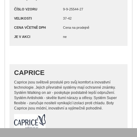
ČÍSLO VZORU
9-9-25544-27
VELIKOSTI
37-42
CENA VČETNĚ DPH
Cena na prodejně
JE V AKCI
ne
CAPRICE
Caprice jsou světově proslulé pro svůj komfort a inovativní
technologie. Jejich převratné systémy mají ochranné známky.
Systém Walking on air - poskytuje podstatně lepší odpružení.
Systém Antishokk - skvěle tlumí nárazy a otřesy. Systém Super
flexible - zaručuje nositeli vynikající izolaci proti chladu. Boty
Caprice jsou módní, inovativní a vyjímečně pohodlné.