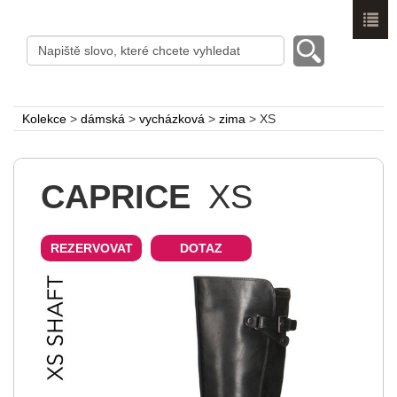
Menu
Kolekce
>
dámská
>
vycházková
>
zima
>
XS
CAPRICE
XS
REZERVOVAT
DOTAZ