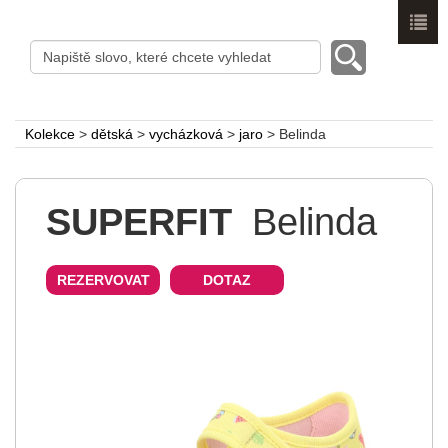
Menu
Kolekce
>
dětská
>
vycházková
>
jaro
>
Belinda
SUPERFIT
Belinda
REZERVOVAT
DOTAZ