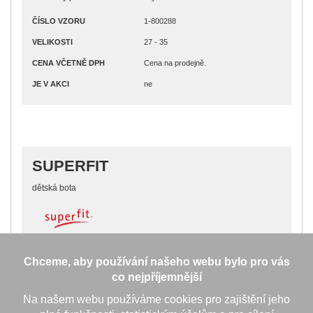
ČÍSLO VZORU
1-800288
VELIKOSTI
27 - 35
CENA VČETNĚ DPH
Cena na prodejně.
JE V AKCI
ne
SUPERFIT
dětská bota
Chceme, aby používání našeho webu bylo pro vás
co nejpříjemnější
Miroslav
Následujte
Na našem webu používáme cookies pro zajištění jeho
Štipák
nás na