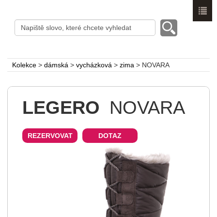
Menu
Kolekce
>
dámská
>
vycházková
>
zima
>
NOVARA
LEGERO
NOVARA
REZERVOVAT
DOTAZ