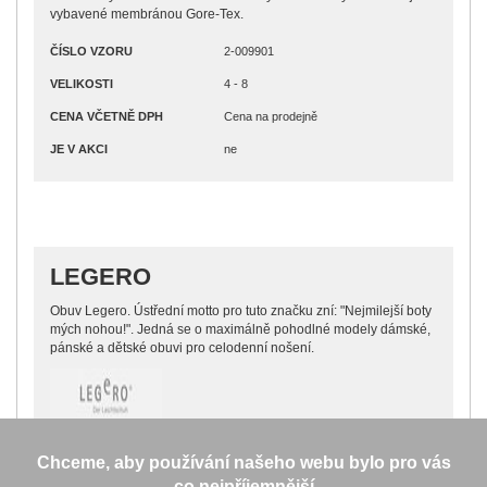
vybavené membránou Gore-Tex.
ČÍSLO VZORU
2-009901
VELIKOSTI
4 - 8
CENA VČETNĚ DPH
Cena na prodejně
JE V AKCI
ne
LEGERO
Obuv Legero. Ústřední motto pro tuto značku zní: "Nejmilejší boty
mých nohou!". Jedná se o maximálně pohodlné modely dámské,
pánské a dětské obuvi pro celodenní nošení.
Chceme, aby používání našeho webu bylo pro vás
co nejpříjemnější