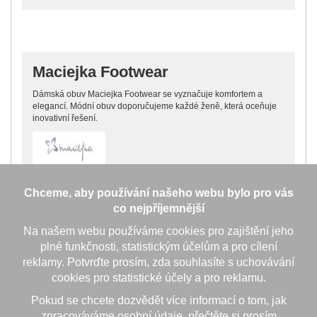
Maciejka Footwear
Dámská obuv Maciejka Footwear se vyznačuje komfortem a
elegancí. Módní obuv doporučujeme každé ženě, která oceňuje
inovativní řešení.
Chceme, aby používání našeho webu bylo pro vás
co nejpříjemnější
Miroslav
Následujte
Na našem webu používáme cookies pro zajištění jeho
Štipák
nás na
plné funkčnosti, statistickým účelům a pro cílení
Facebooku
Boty - sport
reklamy. Potvrďte prosím, zda souhlasíte s uchovávání
Novosady 2045
cookies pro statistické účely a pro reklamu.
Boty
59401 Velké
Vytvořeno v
Štipák
Meziříčí
Pokud se chcete dozvědět více informací o tom, jak
systému Kentico
zpracováváme osobní údaje, přečtěte si prosím