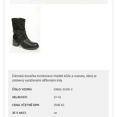
Dámská kozačka kombinace hladké kůže a nubuku, který je
zdobený vyráženými stříbrnými listy
ČÍSLO VZORU
03661-01/00-3
VELIKOSTI
37-41
CENA VČETNĚ DPH
2599 Kč.
JE V AKCI
ne